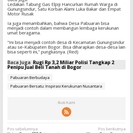
Ledakan Tabung Gas Elpiji Hancurkan Rumah Warga di
Gunungsindur, Satu Korban Alami Luka Bakar dan Empat
Motor Rusak
Ia juga menambahkan, bahwa Desa Pabuaran bisa
menjadi contoh dalam membangun lembaga kerukunan
umat beragama.
“Ini bisa menjadi contoh desa di Kecamatan Gunungsindur
atau se-Kabupaten Bogor. Bisa diharapkan desa-desa lain
bisa seperti ini,” pungkasnya. (Red)
Baca Juga
Rugi Rp 3,2 Miliar Polisi Tangkap 2
Penipu Jual Beli Tanah di Bogor
Pabuaran Berbudaya
Pabuaran Bersatu: Inspirasi Kerukunan Nusantara
Ikuti Kami
N
Pos sebelumnya
Pos berikutnya