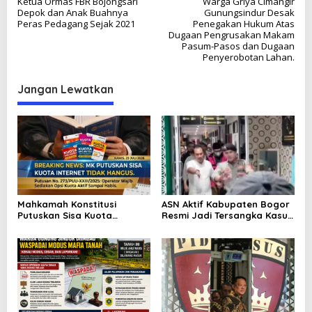
Ketua Ormas FBR Bojongsari
Warga Griya Cimangir
a
Depok dan Anak Buahnya
Gunungsindur Desak
v
Peras Pedagang Sejak 2021
Penegakan Hukum Atas
Dugaan Pengrusakan Makam
i
Pasum-Pasos dan Dugaan
Penyerobotan Lahan.
g
a
Jangan Lewatkan
s
i
p
o
s
Mahkamah Konstitusi
ASN Aktif Kabupaten Bogor
Putuskan Sisa Kuota
Resmi Jadi Tersangka Kasus
Internet Tak Boleh Hangus:
Korupsi RSUD Parung,
Kemenangan Besar Hak
Dugaan Permainan Tender
Konsumen Indonesia
Kembali Jadi Sorotan