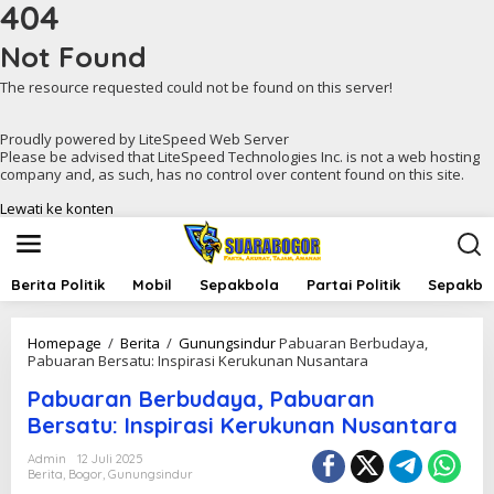
404
Not Found
The resource requested could not be found on this server!
Proudly powered by LiteSpeed Web Server
Please be advised that LiteSpeed Technologies Inc. is not a web hosting
company and, as such, has no control over content found on this site.
Lewati ke konten
Berita Politik
Mobil
Sepakbola
Partai Politik
Sepakbol
Homepage
/
Berita
/
Gunungsindur
Pabuaran Berbudaya,
Pabuaran Bersatu: Inspirasi Kerukunan Nusantara
Pabuaran Berbudaya, Pabuaran
Bersatu: Inspirasi Kerukunan Nusantara
Admin
12 Juli 2025
Berita
,
Bogor
,
Gunungsindur