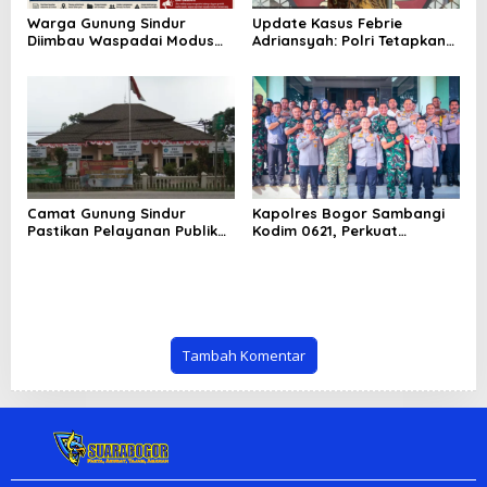
Warga Gunung Sindur
Update Kasus Febrie
Diimbau Waspadai Modus
Adriansyah: Polri Tetapkan
Dugaan Mafia Tanah, Kenali
Tersangka, Kejagung
Langkah Pencegahan dan
Tegaskan Hormati Proses
Jalur Pelaporan
Hukum
Camat Gunung Sindur
Kapolres Bogor Sambangi
Pastikan Pelayanan Publik
Kodim 0621, Perkuat
Tetap Berjalan Optimal
Sinergitas TNI-Polri untuk
Selama Pembangunan
Jaga Stabilitas Keamanan
Kantor Kecamatan
dan Dukung Program
Nasional
Tambah Komentar