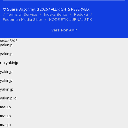
© Suara Bogor.my.id 2026 / ALL RIGHTS RESERVED.
Terms of Service
Indeks Berita
Redaksi
Pedoman Media Siber
KODE ETIK JURNALISTIK
Versi Non AMP
news-1701
yakinjp
yakinjp
rtp yakinjp
yakinjp
yakinjp
yakin jp
yakinjp id
maujp
maujp
maujp