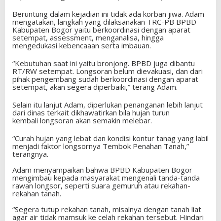
Beruntung dalam kejadian ini tidak ada korban jiwa. Adam
mengatakan, langkah yang dilaksanakan TRC-PB BPBD
Kabupaten Bogor yaitu berkoordinasi dengan aparat
setempat, assessment, menganalisa, hingga
mengedukasi kebencaaan serta imbauan.
“Kebutuhan saat ini yaitu bronjong. BPBD juga dibantu
RT/RW setempat. Longsoran belum dievakuasi, dan dari
pihak pengembang sudah berkoordinasi dengan aparat
setempat, akan segera diperbaiki,” terang Adam.
Selain itu lanjut Adam, diperlukan penanganan lebih lanjut
dari dinas terkait dikhawatirkan bila hujan turun
kembali longsoran akan semakin melebar.
“Curah hujan yang lebat dan kondisi kontur tanag yang labil
menjadi faktor longsornya Tembok Penahan Tanah,”
terangnya.
Adam menyampaikan bahwa BPBD Kabupaten Bogor
mengimbau kepada masyarakat mengenali tanda-tanda
rawan longsor, seperti suara gemuruh atau rekahan-
rekahan tanah.
“Segera tutup rekahan tanah, misalnya dengan tanah liat
agar air tidak mamsuk ke celah rekahan tersebut. Hindari