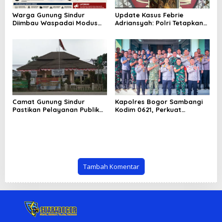
Warga Gunung Sindur
Update Kasus Febrie
Diimbau Waspadai Modus
Adriansyah: Polri Tetapkan
Dugaan Mafia Tanah, Kenali
Tersangka, Kejagung
Langkah Pencegahan dan
Tegaskan Hormati Proses
Jalur Pelaporan
Hukum
Camat Gunung Sindur
Kapolres Bogor Sambangi
Pastikan Pelayanan Publik
Kodim 0621, Perkuat
Tetap Berjalan Optimal
Sinergitas TNI-Polri untuk
Selama Pembangunan
Jaga Stabilitas Keamanan
Kantor Kecamatan
dan Dukung Program
Nasional
Tambah Komentar