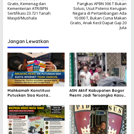
Gratis, Kemenag dan
Pangkas APBN 306 T Bukan
a
Kementerian ATR/BPN
Solusi, Usut Potensi Kerugian
v
Sertifikasi 23.721 Tanah
Negara di Pertambangan Ada
Masjid/Mushala
10.000 T, Bukan Cuma Makan
i
Gratis, Anak Kecil Dapat Gaji 20
Juta
g
a
Jangan Lewatkan
s
i
p
o
s
Mahkamah Konstitusi
ASN Aktif Kabupaten Bogor
Putuskan Sisa Kuota
Resmi Jadi Tersangka Kasus
Internet Tak Boleh Hangus:
Korupsi RSUD Parung,
Kemenangan Besar Hak
Dugaan Permainan Tender
Konsumen Indonesia
Kembali Jadi Sorotan