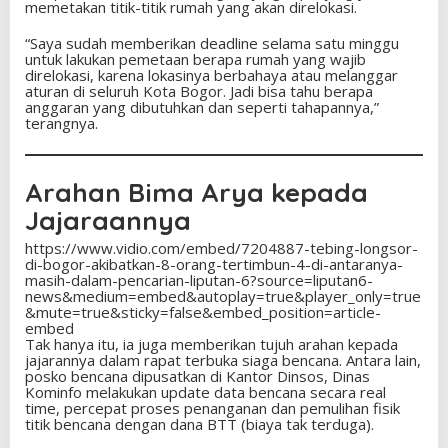
memetakan titik-titik rumah yang akan direlokasi.
“Saya sudah memberikan deadline selama satu minggu
untuk lakukan pemetaan berapa rumah yang wajib
direlokasi, karena lokasinya berbahaya atau melanggar
aturan di seluruh Kota Bogor. Jadi bisa tahu berapa
anggaran yang dibutuhkan dan seperti tahapannya,”
terangnya.
Arahan Bima Arya kepada
Jajaraannya
https://www.vidio.com/embed/7204887-tebing-longsor-
di-bogor-akibatkan-8-orang-tertimbun-4-di-antaranya-
masih-dalam-pencarian-liputan-6?source=liputan6-
news&medium=embed&autoplay=true&player_only=true
&mute=true&sticky=false&embed_position=article-
embed
Tak hanya itu, ia juga memberikan tujuh arahan kepada
jajarannya dalam rapat terbuka siaga bencana. Antara lain,
posko bencana dipusatkan di Kantor Dinsos, Dinas
Kominfo melakukan update data bencana secara real
time, percepat proses penanganan dan pemulihan fisik
titik bencana dengan dana BTT (biaya tak terduga).