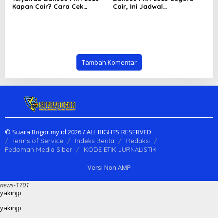
Kapan Cair? Cara Cek
Cair, Ini Jadwal
Bansos PKH Kemensos
Pencairannya dan Cara Cek
Lewat HP, Ini Besaran
Penerima
Bantuan PKH
Tambah Komentar
© Suara Bogor.my.id 2026 / ALL RIGHTS RESERVED.
Terms of Service
Indeks Berita
Redaksi
Pedoman Media Siber
KODE ETIK JURNALISTIK
Versi Non AMP
news-1701
yakinjp
yakinjp