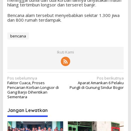
hilang tertimbun longsor dan terseret banjir.
Bencana alam tersebut menyebabkan sekitar 1.300 jiwa
dan 800 rumah terdampak.
bencana
Ikuti Kami
N
Pos sebelumnya
Pos berikutnya
Faktor Cuaca, Proses
Aparat Amankan 6 Pelaku
a
Pencarian Korban Longsor di
Pungli di Gunung Sindur Bogor
v
Gang Barjo Dihentikan
Sementara
i
g
Jangan Lewatkan
a
s