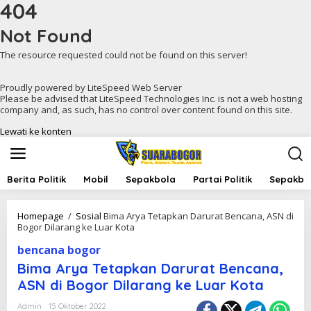
404
Not Found
The resource requested could not be found on this server!
Proudly powered by LiteSpeed Web Server
Please be advised that LiteSpeed Technologies Inc. is not a web hosting
company and, as such, has no control over content found on this site.
Lewati ke konten
Berita Politik
Mobil
Sepakbola
Partai Politik
Sepakbol
Homepage
/
Sosial
Bima Arya Tetapkan Darurat Bencana, ASN di
Bogor Dilarang ke Luar Kota
bencana bogor
Bima Arya Tetapkan Darurat Bencana,
ASN di Bogor Dilarang ke Luar Kota
Admin
15 Oktober 2022