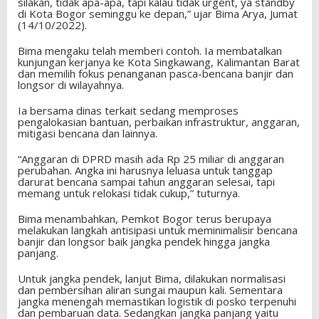
silakan, tidak apa-apa, tapi kalau tidak urgent, ya standby
di Kota Bogor seminggu ke depan,” ujar Bima Arya, Jumat
(14/10/2022).
Bima mengaku telah memberi contoh. Ia membatalkan
kunjungan kerjanya ke Kota Singkawang, Kalimantan Barat
dan memilih fokus penanganan pasca-bencana banjir dan
longsor di wilayahnya.
Ia bersama dinas terkait sedang memproses
pengalokasian bantuan, perbaikan infrastruktur, anggaran,
mitigasi bencana dan lainnya.
“Anggaran di DPRD masih ada Rp 25 miliar di anggaran
perubahan. Angka ini harusnya leluasa untuk tanggap
darurat bencana sampai tahun anggaran selesai, tapi
memang untuk relokasi tidak cukup,” tuturnya.
Bima menambahkan, Pemkot Bogor terus berupaya
melakukan langkah antisipasi untuk meminimalisir bencana
banjir dan longsor baik jangka pendek hingga jangka
panjang.
Untuk jangka pendek, lanjut Bima, dilakukan normalisasi
dan pembersihan aliran sungai maupun kali. Sementara
jangka menengah memastikan logistik di posko terpenuhi
dan pembaruan data. Sedangkan jangka panjang yaitu