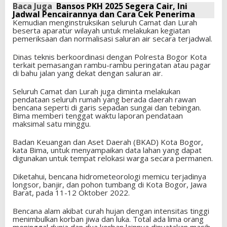
Baca Juga
Bansos PKH 2025 Segera Cair, Ini
Jadwal Pencairannya dan Cara Cek Penerima
Kemudian menginstruksikan seluruh Camat dan Lurah
beserta aparatur wilayah untuk melakukan kegiatan
pemeriksaan dan normalisasi saluran air secara terjadwal.
Dinas teknis berkoordinasi dengan Polresta Bogor Kota
terkait pemasangan rambu-rambu peringatan atau pagar
di bahu jalan yang dekat dengan saluran air.
Seluruh Camat dan Lurah juga diminta melakukan
pendataan seluruh rumah yang berada daerah rawan
bencana seperti di garis sepadan sungai dan tebingan.
Bima memberi tenggat waktu laporan pendataan
maksimal satu minggu.
Badan Keuangan dan Aset Daerah (BKAD) Kota Bogor,
kata Bima, untuk menyampaikan data lahan yang dapat
digunakan untuk tempat relokasi warga secara permanen.
Diketahui, bencana hidrometeorologi memicu terjadinya
longsor, banjir, dan pohon tumbang di Kota Bogor, Jawa
Barat, pada 11-12 Oktober 2022.
Bencana alam akibat curah hujan dengan intensitas tinggi
menimbulkan korban jiwa dan luka. Total ada lima orang
meninggal dunia dan dua korban lainnya dinyatakan masih