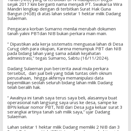
sejak 2017 kini berganti nama menjadi PT. Swakarsa Wira
Mandiri lengkap dengan di terbitkan Surat Hak Guna
Bangun (HGB) di atas lahan sekitar 1 hektar milik Dadang
Sulaeman.
Pengacara korban Sumarno menilai merubah dokumen
tanah yakni PBTdan NIB bukan perkara main main.
” Dipastikan ada kerja sistematis menguasai lahan di Desa
Curug oleh para okupan, Karena menumpuk PBT dan NIB
pada bidang lahan yang sama adalah kejahatan
administrasi,” tegas Sumarno, Sabtu (16/11/2024).
Dadang Sulaeman pun bercerita awal mula perkara
tersebut, dari jual beli yang tidak tuntas oleh oknum
perusahaan, hingga akhirnya memanipulasi data
kepemilikan seolah seluruh bidang lahan milik Dadang
telah beralih hak.
” Awalnya ini tanah saya terus saya beli, alasannya buat
operasional nah langsung saya urus ke desa, sampe ke
BPN keluar nomor PBT, NIB dari Desa juga keluar surat 3
serangkai artinya tanah sah milik saya,” ujar Dadang
Sulaeman.
Lahan sekitar 1 hektar milik Dadang memiliki 2 NIB dan 3