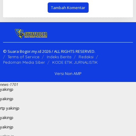
Tambah Komentar
© Suara Bogor.my.id 2026 / ALL RIGHTS RESERVED.
Terms of Service
Indeks Berita
Redaksi
Pedoman Media Siber
KODE ETIK JURNALISTIK
Versi Non AMP
news-1701
yakinjp
yakinjp
rtp yakinjp
yakinjp
yakinjp