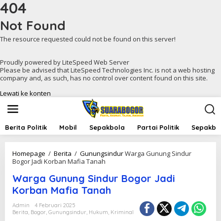
404
Not Found
The resource requested could not be found on this server!
Proudly powered by LiteSpeed Web Server
Please be advised that LiteSpeed Technologies Inc. is not a web hosting
company and, as such, has no control over content found on this site.
Lewati ke konten
Berita Politik
Mobil
Sepakbola
Partai Politik
Sepakbol
Homepage
/
Berita
/
Gunungsindur
Warga Gunung Sindur
Bogor Jadi Korban Mafia Tanah
Warga Gunung Sindur Bogor Jadi
Korban Mafia Tanah
Admin
4 Februari 2025
Berita
,
Bogor
,
Gunungsindur
,
Hukum
,
Kriminal