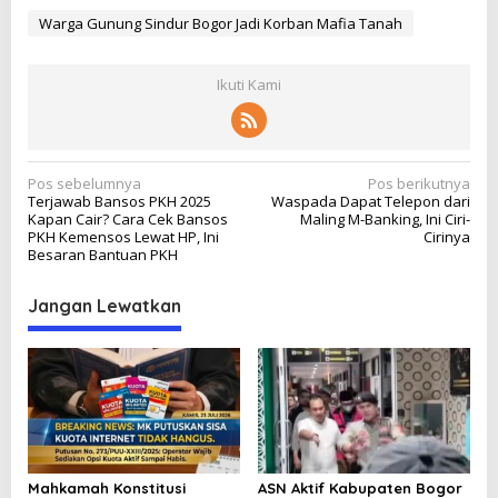
Warga Gunung Sindur Bogor Jadi Korban Mafia Tanah
Ikuti Kami
N
Pos sebelumnya
Pos berikutnya
Terjawab Bansos PKH 2025
Waspada Dapat Telepon dari
a
Kapan Cair? Cara Cek Bansos
Maling M-Banking, Ini Ciri-
v
PKH Kemensos Lewat HP, Ini
Cirinya
Besaran Bantuan PKH
i
g
Jangan Lewatkan
a
s
i
p
o
s
Mahkamah Konstitusi
ASN Aktif Kabupaten Bogor