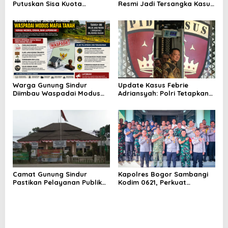
Putuskan Sisa Kuota
Resmi Jadi Tersangka Kasus
Internet Tak Boleh Hangus:
Korupsi RSUD Parung,
Kemenangan Besar Hak
Dugaan Permainan Tender
Konsumen Indonesia
Kembali Jadi Sorotan
Warga Gunung Sindur
Update Kasus Febrie
Diimbau Waspadai Modus
Adriansyah: Polri Tetapkan
Dugaan Mafia Tanah, Kenali
Tersangka, Kejagung
Langkah Pencegahan dan
Tegaskan Hormati Proses
Jalur Pelaporan
Hukum
Camat Gunung Sindur
Kapolres Bogor Sambangi
Pastikan Pelayanan Publik
Kodim 0621, Perkuat
Tetap Berjalan Optimal
Sinergitas TNI-Polri untuk
Selama Pembangunan
Jaga Stabilitas Keamanan
Kantor Kecamatan
dan Dukung Program
Nasional