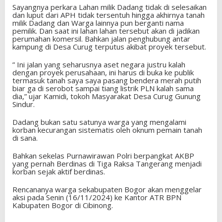
Sayangnya perkara Lahan milik Dadang tidak di selesaikan
dan luput dari APH tidak tersentuh hingga akhirnya tanah
milik Dadang dan Warga lainnya pun berganti nama
pemilik. Dan saat ini lahan lahan tersebut akan di jadikan
perumahan komersil. Bahkan jalan penghubung antar
kampung di Desa Curug terputus akibat proyek tersebut.
” Ini jalan yang seharusnya aset negara justru kalah
dengan proyek perusahaan, ini harus di buka ke publik
termasuk tanah saya saya pasang bendera merah putih
biar ga di serobot sampai tiang listrik PLN kalah sama
dia,” ujar Kamidi, tokoh Masyarakat Desa Curug Gunung
Sindur.
Dadang bukan satu satunya warga yang mengalami
korban kecurangan sistematis oleh oknum pemain tanah
di sana.
Bahkan sekelas Purnawirawan Polri berpangkat AKBP
yang pernah Berdinas di Tiga Raksa Tangerang menjadi
korban sejak aktif berdinas.
Rencananya warga sekabupaten Bogor akan menggelar
aksi pada Senin (16/11/2024) ke Kantor ATR BPN
Kabupaten Bogor di Cibinong.