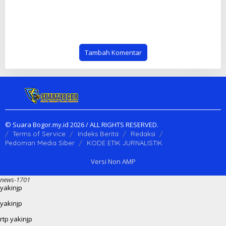
Tetap Berjalan Optimal
Sinergitas TNI-Polri untuk
Selama Pembangunan
Jaga Stabilitas Keamanan
Kantor Kecamatan
dan Dukung Program
Nasional
Tambah Komentar
© Suara Bogor.my.id 2026 / ALL RIGHTS RESERVED.
Terms of Service
Indeks Berita
Redaksi
Pedoman Media Siber
KODE ETIK JURNALISTIK
Versi Non AMP
news-1701
yakinjp
yakinjp
rtp yakinjp