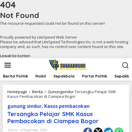
404
Not Found
The resource requested could not be found on this server!
Proudly powered by LiteSpeed Web Server
Please be advised that LiteSpeed Technologies Inc. is not a web hosting
company and, as such, has no control over content found on this site.
Lewati ke konten
Berita Politik
Mobil
Sepakbola
Partai Politik
Sepakbol
Homepage
/
Berita
/
Gunungsindur
Tersangka Pelajar SMK
Kasus Pembacokan di Ciampea Bogor
gunung sindur
,
Kasus pembacokan
Tersangka Pelajar SMK Kasus
Pembacokan di Ciampea Bogor
Admin
4 Desember 2023