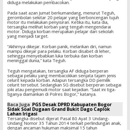
diduga melakukan pembacokan.
Pada saat azan Jumat berkumandang, menurut Teguh,
gerombolan sekitar 20 pelajar yang berboncengan tujuh
motor itu melakukan penyisiran. Ketika itu, kata dia,
tersangka melihat korban yang tengah mengendarai
motor. Diduga korban merupakan pelajar dari sekolah
yang menjadi target.
“Akhirnya dikejar. Korban panik, melarikan diri, namun
mampu dikejar para pelaku. Korban disabet di leher,
sehingga menyebabkan luka terbuka dan korban
meninggal dunia,” kata Teguh.
Teguh mengatakan, tersangka AF diduga berperan
sebagai pelaku yang membacokkan senjata tajam jenis
celurit kepada korban. Adapun tersangka DD pemilik
celurit tersebut. Sedangkan SG disebut berperan sebagai
joki atau pengemudi motor saat kejadian. “Saat ini tiga-
tiganya diamankan di Polres Bogor,” katanya.
Baca Juga
PGS Desak DPRD Kabupaten Bogor
Sidak Soal Dugaan Grand Bukit Dago Caplok
Lahan Irigasi
Tersangka disebut dijerat Pasal 80 Ayat 3 Undang-
Undang Nomor 35 Tahun 2014 terkait perlindungan anak,
dengan ancaman hukuman maksimal 15 tahun