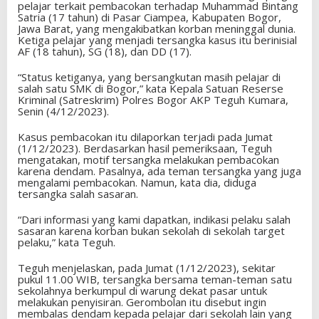
pelajar terkait pembacokan terhadap Muhammad Bintang
Satria (17 tahun) di Pasar Ciampea, Kabupaten Bogor,
Jawa Barat, yang mengakibatkan korban meninggal dunia.
Ketiga pelajar yang menjadi tersangka kasus itu berinisial
AF (18 tahun), SG (18), dan DD (17).
“Status ketiganya, yang bersangkutan masih pelajar di
salah satu SMK di Bogor,” kata Kepala Satuan Reserse
Kriminal (Satreskrim) Polres Bogor AKP Teguh Kumara,
Senin (4/12/2023).
Kasus pembacokan itu dilaporkan terjadi pada Jumat
(1/12/2023). Berdasarkan hasil pemeriksaan, Teguh
mengatakan, motif tersangka melakukan pembacokan
karena dendam. Pasalnya, ada teman tersangka yang juga
mengalami pembacokan. Namun, kata dia, diduga
tersangka salah sasaran.
“Dari informasi yang kami dapatkan, indikasi pelaku salah
sasaran karena korban bukan sekolah di sekolah target
pelaku,” kata Teguh.
Teguh menjelaskan, pada Jumat (1/12/2023), sekitar
pukul 11.00 WIB, tersangka bersama teman-teman satu
sekolahnya berkumpul di warung dekat pasar untuk
melakukan penyisiran. Gerombolan itu disebut ingin
membalas dendam kepada pelajar dari sekolah lain yang