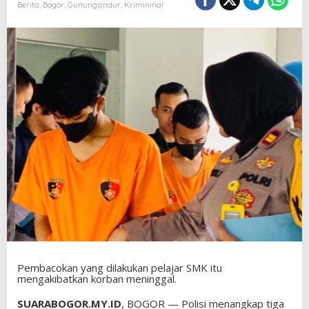
Berita
,
Bogor
,
Gunungsindur
,
Krimininal
Pembacokan yang dilakukan pelajar SMK itu
mengakibatkan korban meninggal.
SUARABOGOR.MY.ID
, BOGOR — Polisi menangkap tiga