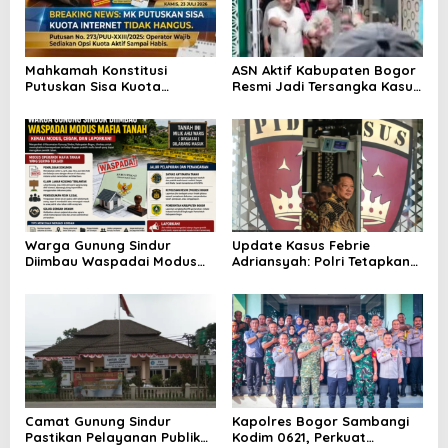
p
o
s
Mahkamah Konstitusi
ASN Aktif Kabupaten Bogor
Putuskan Sisa Kuota
Resmi Jadi Tersangka Kasus
Internet Tak Boleh Hangus:
Korupsi RSUD Parung,
Kemenangan Besar Hak
Dugaan Permainan Tender
Konsumen Indonesia
Kembali Jadi Sorotan
Warga Gunung Sindur
Update Kasus Febrie
Diimbau Waspadai Modus
Adriansyah: Polri Tetapkan
Dugaan Mafia Tanah, Kenali
Tersangka, Kejagung
Langkah Pencegahan dan
Tegaskan Hormati Proses
Jalur Pelaporan
Hukum
Camat Gunung Sindur
Kapolres Bogor Sambangi
Pastikan Pelayanan Publik
Kodim 0621, Perkuat