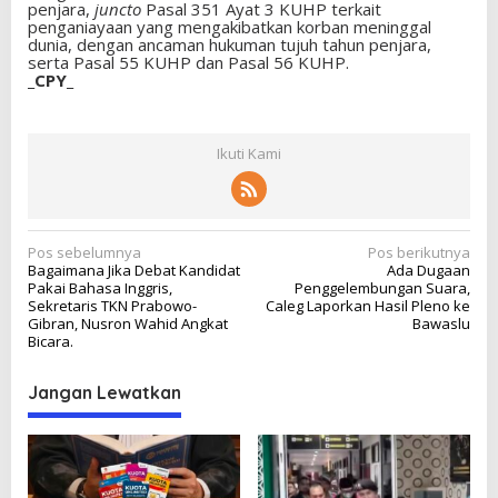
penjara,
juncto
Pasal 351 Ayat 3 KUHP terkait
penganiayaan yang mengakibatkan korban meninggal
dunia, dengan ancaman hukuman tujuh tahun penjara,
serta Pasal 55 KUHP dan Pasal 56 KUHP.
_CPY_
Ikuti Kami
N
Pos sebelumnya
Pos berikutnya
Bagaimana Jika Debat Kandidat
Ada Dugaan
a
Pakai Bahasa Inggris,
Penggelembungan Suara,
v
Sekretaris TKN Prabowo-
Caleg Laporkan Hasil Pleno ke
Gibran, Nusron Wahid Angkat
Bawaslu
i
Bicara.
g
Jangan Lewatkan
a
s
i