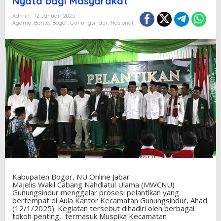
Nyata bagi Masyarakat
Admin
12 Januari 2025
Agama
,
Berita
,
Bogor
,
Gunungsindur
,
Nasional
Kabupaten Bogor, NU Online Jabar
Majelis Wakil Cabang Nahdlatul Ulama (MWCNU)
Gunungsindur menggelar prosesi pelantikan yang
bertempat di Aula Kantor Kecamatan Gunungsindur, Ahad
(12/1/2025). Kegiatan tersebut dihadiri oleh berbagai
tokoh penting, termasuk Muspika Kecamatan