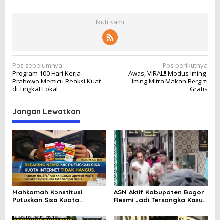
Ikuti Kami
N
Pos sebelumnya
Pos berikutnya
Program 100 Hari Kerja
Awas, VIRAL!! Modus Iming-
a
Prabowo Memicu Reaksi Kuat
Iming Mitra Makan Bergizi
v
di Tingkat Lokal
Gratis
i
Jangan Lewatkan
g
a
s
i
p
o
Mahkamah Konstitusi
ASN Aktif Kabupaten Bogor
s
Putuskan Sisa Kuota
Resmi Jadi Tersangka Kasus
Internet Tak Boleh Hangus:
Korupsi RSUD Parung,
Kemenangan Besar Hak
Dugaan Permainan Tender