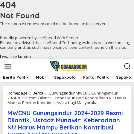
404
Not Found
The resource requested could not be found on this server!
Proudly powered by LiteSpeed Web Server
Please be advised that LiteSpeed Technologies Inc. is not a web hosting
company and, as such, has no control over content found on this site.
Lewati ke konten
Berita Politik
Mobil
Sepakbola
Partai Politik
Sepakbol
Homepage
/
Berita
/
Gunungsindur
MWCNU Gunungsindur
2024-2029 Resmi Dilantik, Ustadz Munawir: Keberadaan NU Harus
Mampu Berikan Kontribusi Nyata bagi Masyarakat
MWCNU Gunungsindur 2024-2029 Resmi
Dilantik, Ustadz Munawir: Keberadaan
NU Harus Mampu Berikan Kontribusi