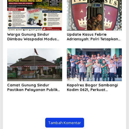
Konsumen Indonesia
Kembali Jadi Sorotan
Warga Gunung Sindur
Update Kasus Febrie
Diimbau Waspadai Modus
Adriansyah: Polri Tetapkan
Dugaan Mafia Tanah, Kenali
Tersangka, Kejagung
Langkah Pencegahan dan
Tegaskan Hormati Proses
Jalur Pelaporan
Hukum
Camat Gunung Sindur
Kapolres Bogor Sambangi
Pastikan Pelayanan Publik
Kodim 0621, Perkuat
Tetap Berjalan Optimal
Sinergitas TNI-Polri untuk
Selama Pembangunan
Jaga Stabilitas Keamanan
Kantor Kecamatan
dan Dukung Program
Nasional
Tambah Komentar