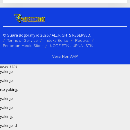
© Suara Bogor.my.id 2026 / ALL RIGHTS RESERVED.
Terms of Service
Indeks Berita
Redaksi
Pedoman Media Siber
KODE ETIK JURNALISTIK
Versi Non AMP
news-1701
yakinjp
yakinjp
rtp yakinjp
yakinjp
yakinjp
yakin jp
yakinjp id