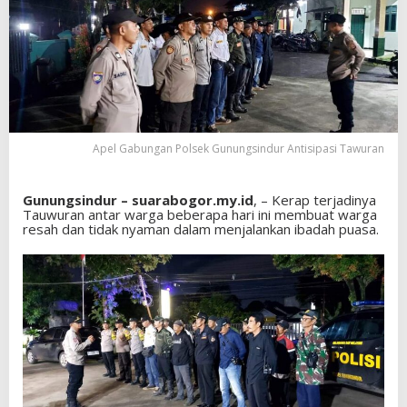
Apel Gabungan Polsek Gunungsindur Antisipasi Tawuran
Gunungsindur – suarabogor.my.id
, – Kerap terjadinya
Tauwuran antar warga beberapa hari ini membuat warga
resah dan tidak nyaman dalam menjalankan ibadah puasa.