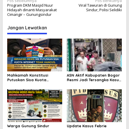
N
Pos sebelumnya
Pos berikutnya
Program DKM Masjid Nuur
Viral Tawuran di Gunung
a
Hidayah dinanti Masyarakat
Sindur, Polisi Selidiki
v
Cimangir – Gunungsindur
i
Jangan Lewatkan
g
a
s
i
p
o
Mahkamah Konstitusi
ASN Aktif Kabupaten Bogor
s
Putuskan Sisa Kuota
Resmi Jadi Tersangka Kasus
Internet Tak Boleh Hangus:
Korupsi RSUD Parung,
Kemenangan Besar Hak
Dugaan Permainan Tender
Konsumen Indonesia
Kembali Jadi Sorotan
Warga Gunung Sindur
Update Kasus Febrie