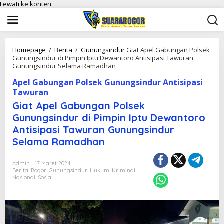
Lewati ke konten
Homepage
/
Berita
/
Gunungsindur
Giat Apel Gabungan Polsek
Gunungsindur di Pimpin Iptu Dewantoro Antisipasi Tawuran
Gunungsindur Selama Ramadhan
Apel Gabungan Polsek Gunungsindur Antisipasi
Tawuran
Giat Apel Gabungan Polsek
Gunungsindur di Pimpin Iptu Dewantoro
Antisipasi Tawuran Gunungsindur
Selama Ramadhan
Admin
17 Maret 2024
Berita
,
Bogor
,
Gunungsindur
,
Hukum
,
Kriminal
,
Nasional
,
Sosial