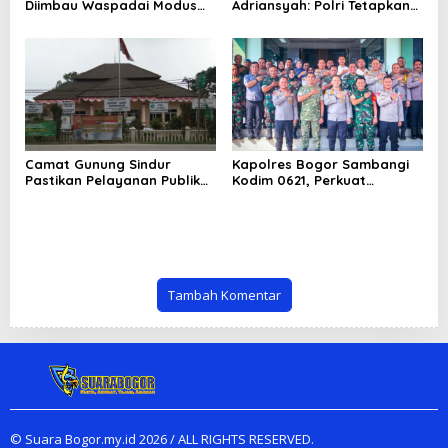
Diimbau Waspadai Modus
Adriansyah: Polri Tetapkan
Dugaan Mafia Tanah, Kenali
Tersangka, Kejagung
Langkah Pencegahan dan
Tegaskan Hormati Proses
Jalur Pelaporan
Hukum
Camat Gunung Sindur
Kapolres Bogor Sambangi
Pastikan Pelayanan Publik
Kodim 0621, Perkuat
Tetap Berjalan Optimal
Sinergitas TNI-Polri untuk
Selama Pembangunan
Jaga Stabilitas Keamanan
Kantor Kecamatan
dan Dukung Program
Nasional
Tambah Komentar
© Suara Bogor.my.id 2026 / ALL RIGHTS RESERVED.