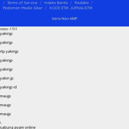
Terms of Service
Indeks Berita
Redaksi
Pedoman Media Siber
KODE ETIK JURNALISTIK
Versi Non AMP
news-1701
yakinjp
yakinjp
rtp yakinjp
yakinjp
yakinjp
yakin jp
yakinjp id
maujp
maujp
maujp
\
sabung ayam online